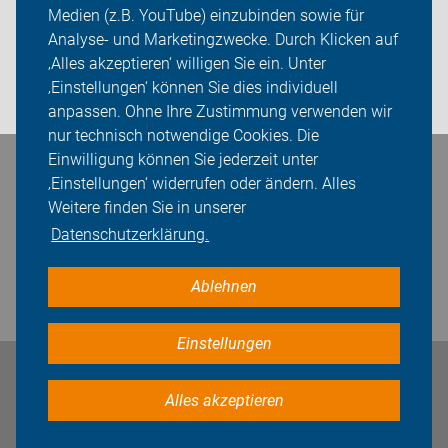
Sei dabei
Medien (z.B. YouTube) einzubinden sowie für
Analyse- und Marketingzwecke. Durch Klicken auf
Presse
‚Alles akzeptieren‘ willigen Sie ein. Unter
‚Einstellungen‘ können Sie dies individuell
Login
anpassen. Ohne Ihre Zustimmung verwenden wir
nur technisch notwendige Cookies. Die
Einwilligung können Sie jederzeit unter
Bleiben Sie in Kontakt
‚Einstellungen‘ widerrufen oder ändern. Alles
Weitere finden Sie in unserer
Datenschutzerklärung.
Ablehnen
Einstellungen
Impressum
Datenschutz
Cookie-Einstellungen
Alles akzeptieren