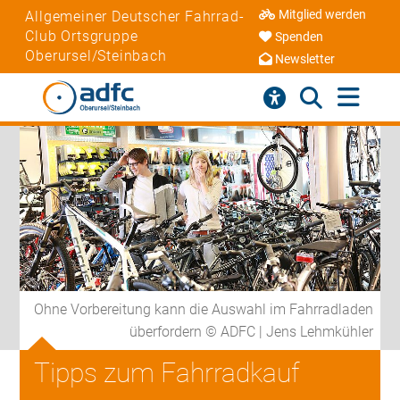
Mitglied werden
Allgemeiner Deutscher Fahrrad-
Club Ortsgruppe
Spenden
Oberursel/Steinbach
Newsletter
Ohne Vorbereitung kann die Auswahl im Fahrradladen
überfordern © ADFC | Jens Lehmkühler
Tipps zum Fahrradkauf