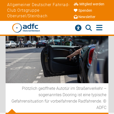
Mitglied werden
Allgemeiner Deutscher Fahrrad-
Club Ortsgruppe
Spenden
Oberursel/Steinbach
Newsletter
Plötzlich geöffnete Autotür im Straßenverkehr –
sogenanntes Dooring ist eine typische
Gefahrensituation für vorbeifahrende Radfahrende. ©
ADFC