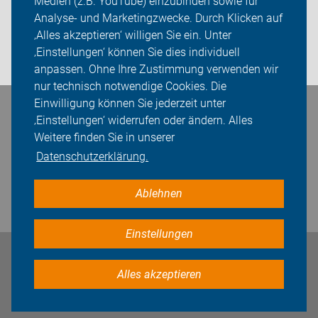
Medien (z.B. YouTube) einzubinden sowie für
Analyse- und Marketingzwecke. Durch Klicken auf
Presse
‚Alles akzeptieren‘ willigen Sie ein. Unter
‚Einstellungen‘ können Sie dies individuell
Login
anpassen. Ohne Ihre Zustimmung verwenden wir
nur technisch notwendige Cookies. Die
Einwilligung können Sie jederzeit unter
Bleiben Sie in Kontakt
‚Einstellungen‘ widerrufen oder ändern. Alles
Weitere finden Sie in unserer
Datenschutzerklärung.
Ablehnen
Einstellungen
Impressum
Datenschutz
Cookie-Einstellungen
Alles akzeptieren